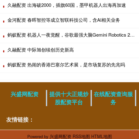
久融配资 出海破2000，插旗60国，墨甲机器人出海再加速
金河配资 春晖智控等成立智联科技公司，含AI相关业务
蚂蚁配资 机器人一夜觉醒，谷歌最强大脑Gemini Robotics 2上线了
久融配资 中际旭创续创历史新高
蚂蚁配资 热闹的香港巴塞尔艺术展，是市场复苏的先兆吗
兴盛网配资
提供十大正规炒
在线配资查询服
股配资平台
务
友情链接：
兴盛网配资
RSS地图
HTML地图
Powered by