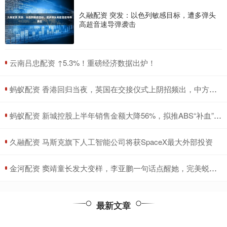
久融配资 突发：以色列敏感目标，遭多弹头
高超音速导弹袭击
​云南吕忠配资 ↑5.3%！重磅经济数据出炉！
​蚂蚁配资 香港回归当夜，英国在交接仪式上阴招频出，中方人员如何化解危机_香港会展中心_国旗_中国
​蚂蚁配资 新城控股上半年销售金额大降56%，拟推ABS“补血”还债，年报连续被出具非标意见
​久融配资 马斯克旗下人工智能公司将获SpaceX最大外部投资
​金河配资 窦靖童长发大变样，李亚鹏一句话点醒她，完美蜕变成女神！_外界压力_气质_个性
最新文章