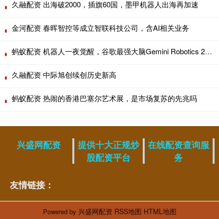
久融配资 出海破2000，插旗60国，墨甲机器人出海再加速
金河配资 春晖智控等成立智联科技公司，含AI相关业务
蚂蚁配资 机器人一夜觉醒，谷歌最强大脑Gemini Robotics 2上线了
久融配资 中际旭创续创历史新高
蚂蚁配资 热闹的香港巴塞尔艺术展，是市场复苏的先兆吗
兴盛网配资
提供十大正规炒
在线配资查询服
股配资平台
务
友情链接：
兴盛网配资
RSS地图
HTML地图
Powered by