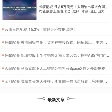
蚂蚁配资 只多5万美元！太阳给出最大合同，
布克成史上最贵球员_续约_年薪_亚历山大
​云南吕忠配资 ↑5.3%！重磅经济数据出炉！
​蚂蚁配资 香港回归当夜，英国在交接仪式上阴招频出，中方人员如何化解危机_香港会展中心_国旗_中国
​蚂蚁配资 新城控股上半年销售金额大降56%，拟推ABS“补血”还债，年报连续被出具非标意见
​久融配资 马斯克旗下人工智能公司将获SpaceX最大外部投资
​金河配资 窦靖童长发大变样，李亚鹏一句话点醒她，完美蜕变成女神！_外界压力_气质_个性
最新文章