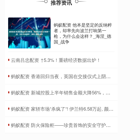
推荐资讯
蚂蚁配资 他本是坚定的反纳粹
者，却率先向波兰打响第一
枪，为什么会这样？_海涅_德
国_战争
​云南吕忠配资 ↑5.3%！重磅经济数据出炉！
​蚂蚁配资 香港回归当夜，英国在交接仪式上阴招频出，中方人员如何化解危机_香港会展中心_国旗_中国
​蚂蚁配资 新城控股上半年销售金额大降56%，拟推ABS“补血”还债，年报连续被出具非标意见
​蚂蚁配资 家轿市场“杀疯了“! 伊兰特6.58万起, 颜值高配置足, 竞争日产轩逸
​蚂蚁配资 防火保险柜——珍贵首饰的安全守护者_火灾_威胁_时刻