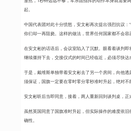
显然，1秒钟远远不够，军乐团指挥的动作本身就需要
起。
中国代表团对此十分愤怒，安文彬再次提出强烈抗议：“
你们却一再阻挠。这样的做法，世界任何国家都不会容忍
在安文彬的话语后，会议室陷入了沉默。眼看着谈判即
继续僵持下去，交接仪式的时间已经临近，必须尽快达
于是，戴维斯单独带着安文彬去了另一个房间，向他透
须保证，国旗一定要在零时零分零秒准时升起，绝对不
安文彬听后当即同意，接着，两人重新回到谈判桌，正
虽然英国同意了国旗准时升起，但实际操作的难度依旧
确性。