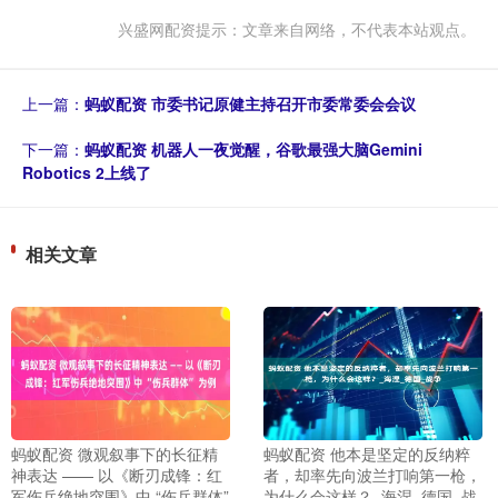
兴盛网配资提示：文章来自网络，不代表本站观点。
上一篇：
蚂蚁配资 市委书记原健主持召开市委常委会会议
下一篇：
蚂蚁配资 机器人一夜觉醒，谷歌最强大脑Gemini
Robotics 2上线了
相关文章
蚂蚁配资 微观叙事下的长征精
蚂蚁配资 他本是坚定的反纳粹
神表达 —— 以《断刃成锋：红
者，却率先向波兰打响第一枪，
军伤兵绝地突围》中 “伤兵群体”
为什么会这样？_海涅_德国_战