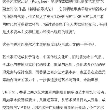
这是艺术家江记（Kong kee）呈现在2026香港巴塞尔艺术展“艺
聚空间”的作品《饕餮贰零贰陆》，它鲜明地承袭早期青铜器纹样
的神韵与气势，但又加入了英文“LOVE ME”“LIKE ME”以及互联
网时代的诸多视觉符号，“探讨过去数千年人类欲望的变化，特别
是技术资本主义和注意力经济出现后的境况”。
这是与香港巴塞尔艺术展的喧嚣现场形成互文的一件作品。
艺术家江记成长于香港，中国传统文化IP，旧时香港市井气质，
全球化与赛博朋克时代的技术、欲望与思想，是他诸多作品的呈
现元素与探讨命题。而香港巴塞尔艺术展本身，也正是在这些元
素融合而来的张力中，一步步连接起艺术与商业、金融世界。
3月下旬，香港巴塞尔艺术展和同期展开的多项艺术展览与活动，
宛如潮水般迅猛袭来，又姗姗落幕。从艺术展首日名人云集、成
交频频的VIP专场，到艺术推广意味更浓厚的公众场，今年艺术