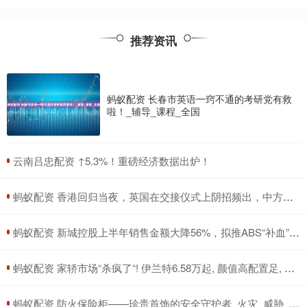
推荐资讯
蚂蚁配资 长春市英语一窍不通的考研党有救
啦！_辅导_课程_全国
​云南吕忠配资 ↑5.3%！重磅经济数据出炉！
​蚂蚁配资 香港回归当夜，英国在交接仪式上阴招频出，中方人员如何化解危机_香港会展中心_国旗_中国
​蚂蚁配资 新城控股上半年销售金额大降56%，拟推ABS“补血”还债，年报连续被出具非标意见
​蚂蚁配资 家轿市场“杀疯了“! 伊兰特6.58万起, 颜值高配置足, 竞争日产轩逸
​蚂蚁配资 防火保险柜——珍贵首饰的安全守护者_火灾_威胁_时刻