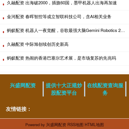
久融配资 出海破2000，插旗60国，墨甲机器人出海再加速
金河配资 春晖智控等成立智联科技公司，含AI相关业务
蚂蚁配资 机器人一夜觉醒，谷歌最强大脑Gemini Robotics 2上线了
久融配资 中际旭创续创历史新高
蚂蚁配资 热闹的香港巴塞尔艺术展，是市场复苏的先兆吗
兴盛网配资
提供十大正规炒
在线配资查询服
股配资平台
务
友情链接：
兴盛网配资
RSS地图
HTML地图
Powered by