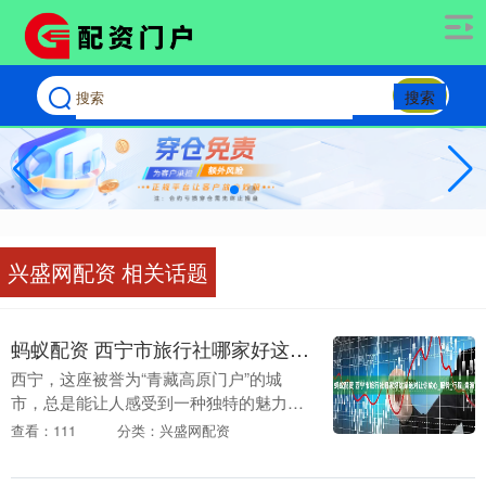
搜索
兴盛网配资 相关话题
蚂蚁配资 西宁市旅行社哪家好这家绝对让你放心_服务_行程_青海
西宁，这座被誉为“青藏高原门户”的城
市，总是能让人感受到一种独特的魅力。
在这里，历史与现代交织，自然与人文融
查看：111
分类：兴盛网配资
合，每一个角落都散发着迷人的气息。而
当你计划一次完美....