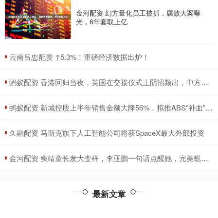
金河配资 幻方量化员工被抓，腐败大案曝
光，6年套取上亿
​云南吕忠配资 ↑5.3%！重磅经济数据出炉！
​蚂蚁配资 香港回归当夜，英国在交接仪式上阴招频出，中方人员如何化解危机_香港会展中心_国旗_中国
​蚂蚁配资 新城控股上半年销售金额大降56%，拟推ABS“补血”还债，年报连续被出具非标意见
​久融配资 马斯克旗下人工智能公司将获SpaceX最大外部投资
​金河配资 窦靖童长发大变样，李亚鹏一句话点醒她，完美蜕变成女神！_外界压力_气质_个性
最新文章