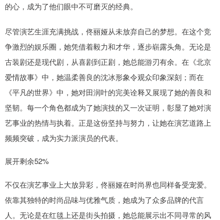
的心，成为了他们眼中不可磨灭的经典。
尽管演艺生涯充满挑战，佟丽娅从未放弃自己的梦想。在这个竞
争激烈的娱乐圈，她凭借着毅力和才华，逐步崭露头角。无论是
古装剧还是现代剧，从喜剧到正剧，她总能游刃有余。在《北京
爱情故事》中，她温柔善良的沈冰形象令观众印象深刻；而在
《平凡的世界》中，她对田润叶的完美诠释又展现了她的善良和
坚韧。每一个角色都成为了她演技的又一次证明，彰显了她对演
艺事业的热情与执着。正是这份坚持与努力，让她在演艺道路上
频频突破，成为实力派演员的代表。
展开剩余52%
不仅在演艺事业上大放异彩，佟丽娅在时尚界也同样备受宠爱。
依靠其独特的时尚品味与优雅气质，她成为了众多品牌的代言
人。无论是在红毯上还是街头拍摄，她总能展示出不同寻常的风