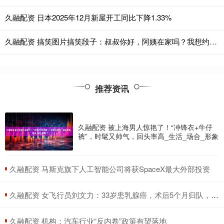
久融配资 日本2025年12月新屋开工同比下降1.33%
久融配资 搞笑图片搞笑段子：叔叔你好，阿姨在家吗？我想约她出来玩
推荐资讯
久融配资 被上海男人惊艳了！“冲锋衣+牛仔
裤”，时髦又帅气，回头率高_生活_场合_形象
​久融配资 马斯克旗下人工智能公司将获SpaceX最大外部投资
​久融配资 女飞行员刘文力：33岁患乳腺癌，术后5个月归队，15年后成女将军_飞行姿态_中国_任务
​久融配资 机构：汽车行业“反内卷”政策有望落地