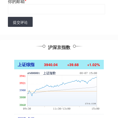
你的邮箱
*
提交评论
沪深京指数
上证综指
3940.04
+39.68
+1.02%