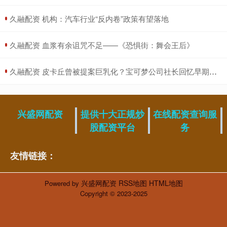
​久融配资 机构：汽车行业“反内卷”政策有望落地
​久融配资 血浆有余诅咒不足——《恐惧街：舞会王后》
​久融配资 皮卡丘曾被提案巨乳化？宝可梦公司社长回忆早期本地化设计_石原恒_员工_美国
兴盛网配资
提供十大正规炒
在线配资查询服
股配资平台
务
友情链接：
兴盛网配资
RSS地图
HTML地图
Powered by
Copyright
© 2023-2025