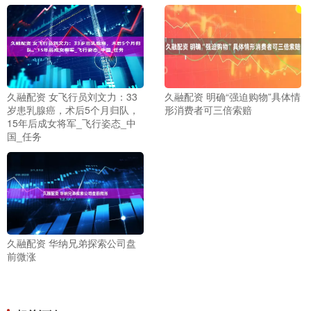
久融配资 女飞行员刘文力：33
久融配资 明确“强迫购物”具体情
岁患乳腺癌，术后5个月归队，
形消费者可三倍索赔
15年后成女将军_飞行姿态_中
国_任务
久融配资 华纳兄弟探索公司盘
前微涨