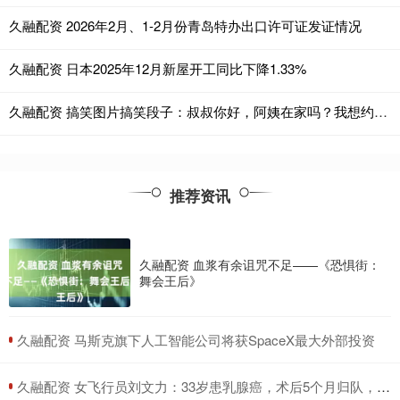
久融配资 2026年2月、1-2月份青岛特办出口许可证发证情况
久融配资 日本2025年12月新屋开工同比下降1.33%
久融配资 搞笑图片搞笑段子：叔叔你好，阿姨在家吗？我想约她出来玩
推荐资讯
久融配资 血浆有余诅咒不足——《恐惧街：
舞会王后》
​久融配资 马斯克旗下人工智能公司将获SpaceX最大外部投资
​久融配资 女飞行员刘文力：33岁患乳腺癌，术后5个月归队，15年后成女将军_飞行姿态_中国_任务