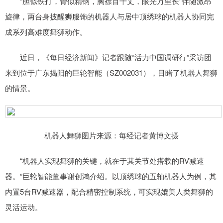
“胆似铁打，骨似精钢，胸襟百千丈，眼光万里长”伴随激昂
旋律，两台身披醒狮服饰的机器人与居中顶绣球的机器人协同完
成系列高难度舞狮动作。
近日，《每日经济新闻》记者跟随“活力中国调研行”采访团
来到位于广东揭阳的巨轮智能（SZ002031），目睹了机器人舞狮
的情景。
机器人舞狮图片来源：每经记者黄博文摄
“机器人实现舞狮的关键，就在于其关节处搭载的RV减速
器。”巨轮智能董事谢创鸿介绍。以顶绣球的五轴机器人为例，其
内置5台RV减速器，配合精密控制系统，可实现媲美人类舞狮的
灵活运动。