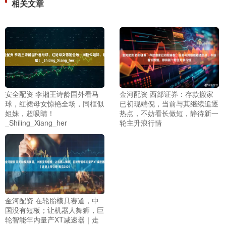
相关文章
安全配资 李湘王诗龄国外看马
金河配资 西部证券：存款搬家
球，红裙母女惊艳全场，同框似
已初现端倪，当前与其继续追逐
姐妹，超吸睛！
热点，不妨看长做短，静待新一
_Shiling_Xiang_her
轮主升浪行情
金河配资 在轮胎模具赛道，中
国没有短板；让机器人舞狮，巨
轮智能年内量产XT减速器｜走