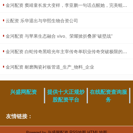
​金河配资 窦靖童长发大变样，李亚鹏一句话点醒她，完美蜕变成女神！_外界压力_气质_个性
​云配资 乐华退出与华熙生物合资公司
​金河配资 与苹果生态融合 vivo、荣耀掀折叠屏“破壁战”
​金河配资 白蛇传奇黑暗光年主宰传奇单职业传奇突破极限的关键道具--境界丹_玩家_巅峰_竞技
​金河配资 耐磨陶瓷衬板管道_生产_物料_企业
兴盛网配资
提供十大正规炒
在线配资查询服
股配资平台
务
友情链接：
兴盛网配资
RSS地图
HTML地图
Powered by