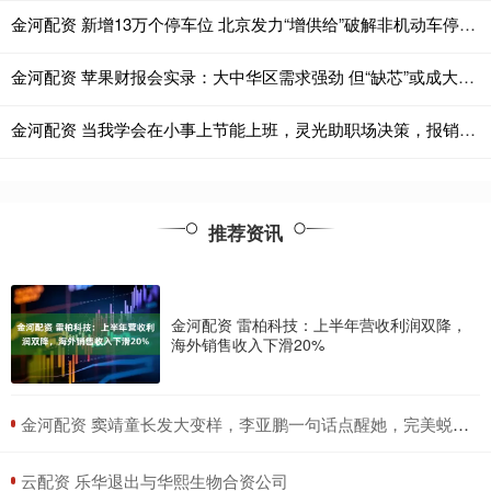
金河配资 新增13万个停车位 北京发力“增供给”破解非机动车停放难题
金河配资 苹果财报会实录：大中华区需求强劲 但“缺芯”或成大问题
金河配资 当我学会在小事上节能上班，灵光助职场决策，报销效率飙升
推荐资讯
金河配资 雷柏科技：上半年营收利润双降，
海外销售收入下滑20%
​金河配资 窦靖童长发大变样，李亚鹏一句话点醒她，完美蜕变成女神！_外界压力_气质_个性
​云配资 乐华退出与华熙生物合资公司