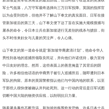
军士气低落，八万守军最终选择向三万日军投降。英国的指挥官
以为会受到优待，但他并不了解山下奉文的真实面目。日军在接
管新加坡后的第三天，山下奉文便下达了旨在实施大规模搜捕与
屠杀的命令，令日本士兵在新加坡进行无差别的残杀与掳掠，街
头不时传来妇女与儿童的哭泣声，令人心痛。
山下奉文的第一道命令就是“新加坡华裔肃清计划”，他命令华人
男性到各地的巡捕所领取良民证，并向他们许诺优待，极力宣传
中日友好的理念。然而，这些表面上的善意掩盖了其背后的阴
险，许多相信他话语的华裔男子被引入巡捕所后，随即遭到日本
军队的拘留。原本的英国警察指认他们与中国内地的联系，以至
于那些人很快便被确认并判处死刑。这一行动的背后是日军试图
切断中国大陆的物资供应线，以削弱抗日力量。
随着屠杀事件不断升温，新加坡的氛围愈发恐怖，许多日本士兵