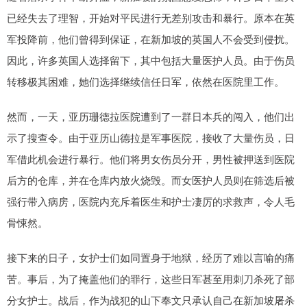
已经失去了理智，开始对平民进行无差别攻击和暴行。原本在英
军投降前，他们曾得到保证，在新加坡的英国人不会受到侵扰。
因此，许多英国人选择留下，其中包括大量医护人员。由于伤员
转移极其困难，她们选择继续信任日军，依然在医院里工作。
然而，一天，亚历珊德拉医院遭到了一群日本兵的闯入，他们出
示了搜查令。由于亚历山德拉是军事医院，接收了大量伤员，日
军借此机会进行暴行。他们将男女伤员分开，男性被押送到医院
后方的仓库，并在仓库内放火烧毁。而女医护人员则在筛选后被
强行带入病房，医院内充斥着医生和护士凄厉的求救声，令人毛
骨悚然。
接下来的日子，女护士们如同置身于地狱，经历了难以言喻的痛
苦。事后，为了掩盖他们的罪行，这些日军甚至用刺刀杀死了部
分女护士。战后，作为战犯的山下奉文只承认自己在新加坡屠杀