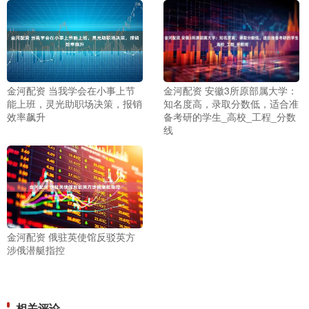
金河配资 当我学会在小事上节
金河配资 安徽3所原部属大学：
能上班，灵光助职场决策，报销
知名度高，录取分数低，适合准
效率飙升
备考研的学生_高校_工程_分数
线
金河配资 俄驻英使馆反驳英方
涉俄潜艇指控
相关评论