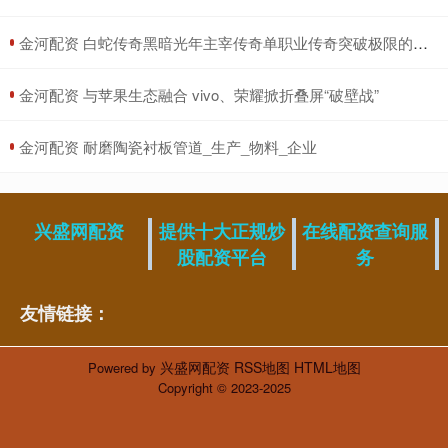
​金河配资 白蛇传奇黑暗光年主宰传奇单职业传奇突破极限的关键道具--境界丹_玩家_巅峰_竞技
​金河配资 与苹果生态融合 vivo、荣耀掀折叠屏“破壁战”
​金河配资 耐磨陶瓷衬板管道_生产_物料_企业
兴盛网配资
提供十大正规炒
在线配资查询服
股配资平台
务
友情链接：
兴盛网配资
RSS地图
HTML地图
Powered by
Copyright
© 2023-2025